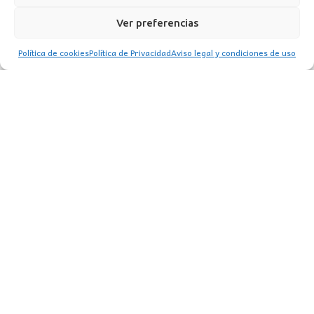
Ver preferencias
Política de cookies
Política de Privacidad
Aviso legal y condiciones de uso
CONTACTO
MI CUENTA
INFORMACIÓN
WhatsApp
TikTok
Instagram
LUZ
Garden
© 2016 . Todos los derechos reservados.