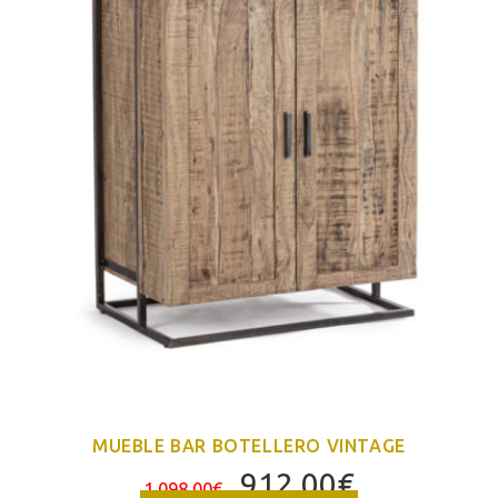
MUEBLE BAR BOTELLERO VINTAGE
El
El
912,00
€
1.098,00
€