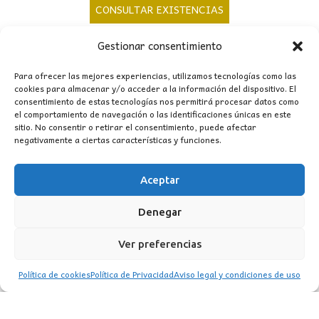
precio
precio
CONSULTAR EXISTENCIAS
original
actual
Gestionar consentimiento
era:
es:
1.098,00€.
912,00€.
Para ofrecer las mejores experiencias, utilizamos tecnologías como las
cookies para almacenar y/o acceder a la información del dispositivo. El
consentimiento de estas tecnologías nos permitirá procesar datos como
el comportamiento de navegación o las identificaciones únicas en este
sitio. No consentir o retirar el consentimiento, puede afectar
CONTACTO
negativamente a ciertas características y funciones.
MI CUENTA
Aceptar
INFORMACIÓN
Denegar
WhatsApp
TikTok
Instagram
Ver preferencias
Política de cookies
Política de Privacidad
Aviso legal y condiciones de uso
LUZ
Garden
© 2016 . Todos los derechos reservados.