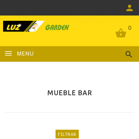
0
0
MENU
MUEBLE BAR
FILTRAR