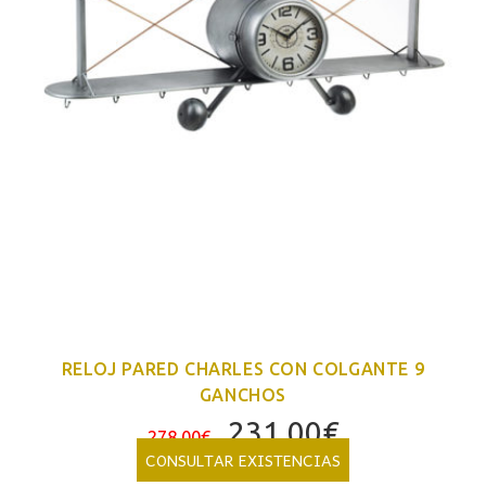
RELOJ PARED CHARLES CON COLGANTE 9
GANCHOS
El
El
231,00
€
278,00
€
precio
precio
CONSULTAR EXISTENCIAS