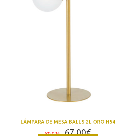
LÁMPARA DE MESA BALLS 2L ORO H54
El
El
67,00
€
80,00
€