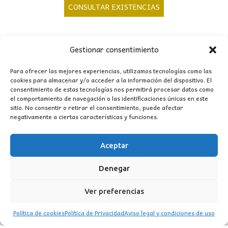
precio
precio
CONSULTAR EXISTENCIAS
original
actual
era:
es:
80,00€.
67,00€.
Gestionar consentimiento
Para ofrecer las mejores experiencias, utilizamos tecnologías como las
cookies para almacenar y/o acceder a la información del dispositivo. El
consentimiento de estas tecnologías nos permitirá procesar datos como
CONTACTO
el comportamiento de navegación o las identificaciones únicas en este
sitio. No consentir o retirar el consentimiento, puede afectar
negativamente a ciertas características y funciones.
MI CUENTA
Aceptar
INFORMACIÓN
WhatsApp
TikTok
Instagram
Denegar
Ver preferencias
Política de cookies
Política de Privacidad
Aviso legal y condiciones de uso
LUZ
Garden
© 2016 . Todos los derechos reservados.