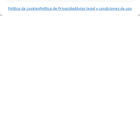
Política de cookies
Política de Privacidad
Aviso legal y condiciones de uso
FOCO CARRIL MONOFÁSICO GU10
BLANCO/MADERA