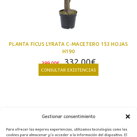
PLANTA FICUS LYRATA C-MACETERO 153 HOJAS
H190
El
El
332,00
€
399,00
€
precio
precio
CONSULTAR EXISTENCIAS
original
actual
era:
es:
399,00€.
332,00€.
Gestionar consentimiento
CONTACTO
Para ofrecer las mejores experiencias, utilizamos tecnologías como las
cookies para almacenar y/o acceder a la información del dispositivo. El