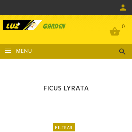
0
0
MENU
FICUS LYRATA
FILTRAR