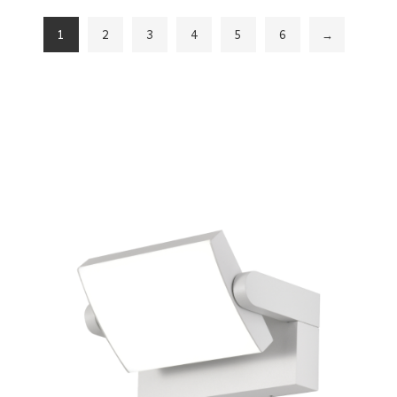
1
2
3
4
5
6
→