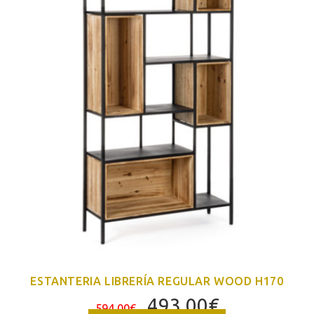
ESTANTERIA LIBRERÍA REGULAR WOOD H170
El
El
493,00
€
594,00
€