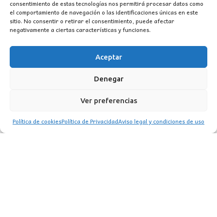
consentimiento de estas tecnologías nos permitirá procesar datos como
PLANTA DESIERTO VERDE 120CM
el comportamiento de navegación o las identificaciones únicas en este
sitio. No consentir o retirar el consentimiento, puede afectar
El
El
82,50
€
99,00
€
negativamente a ciertas características y funciones.
precio
precio
CONSULTAR EXISTENCIAS
original
actual
Aceptar
era:
es:
99,00€.
82,50€.
Denegar
Ver preferencias
Política de cookies
Política de Privacidad
Aviso legal y condiciones de uso
CONTACTO
MI CUENTA
INFORMACIÓN
WhatsApp
TikTok
Instagram