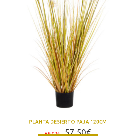
PLANTA DESIERTO PAJA 120CM
El
El
57,50
€
69,00
€