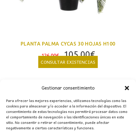
PLANTA PALMA CYCAS 30 HOJAS H100
El
El
105,00
€
126,00
€
precio
precio
CONSULTAR EXISTENCIAS
original
actual
era:
es:
126,00€.
105,00€.
Gestionar consentimiento
Para ofrecer las mejores experiencias, utilizamos tecnologías como las
cookies para almacenar y/o acceder a la información del dispositivo. El
consentimiento de estas tecnologías nos permitirá procesar datos como
CONTACTO
el comportamiento de navegación o las identificaciones únicas en este
sitio. No consentir o retirar el consentimiento, puede afectar
negativamente a ciertas características y funciones.
MI CUENTA