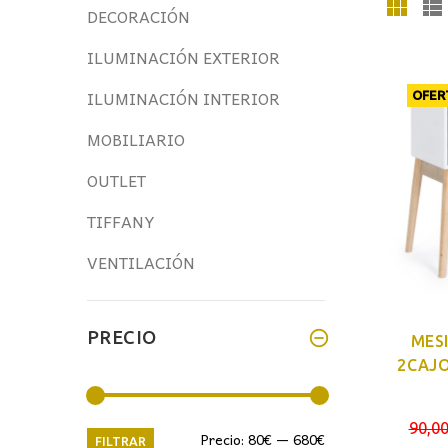
DECORACIÓN
ILUMINACIÓN EXTERIOR
ILUMINACIÓN INTERIOR
OFER
MOBILIARIO
OUTLET
TIFFANY
VENTILACIÓN
PRECIO
MES
2CAJ
90,0
Precio
Precio
Precio:
80€
—
680€
FILTRAR