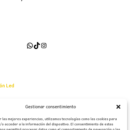
precio
precio
original
actual
era:
es:
.
399,00€.
332,00€.
WhatsApp
TikTok
Instagram
ión Led
e uso
Gestionar consentimiento
erales
r las mejores experiencias, utilizamos tecnologías como las cookies para
o acceder a la información del dispositivo. El consentimiento de estas
 nos permitirá procesar datos como el comportamiento de navegación o las