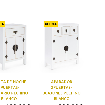
precio
precio
original
actual
original
actual
era:
es:
era:
es:
198,00€.
179,00
.
167,00€.
151,00€.
TA
OFERTA
ITA DE NOCHE
APARADOR
2PUERTAS-
2PUERTAS-
ARIO PECHINO
3CAJONES PECHINO
BLANCO
BLANCO