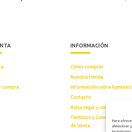
precio
precio
original
actual
original
actual
era:
es:
era:
es:
819,00€.
680,00€
500,00€.
415,00€.
ENTA
INFORMACIÓN
ta
Cómo comprar
Nuestra tienda
ar compra
Información sobre iluminac
Contacto
Aviso legal y condiciones d
Términos y Condiciones Gen
Para ofrece
almacenar y/
de Venta
tecnologías