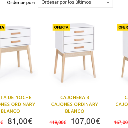
Ordenar por:
TA
OFERTA
OFER
ITA DE NOCHE
CAJONERA 3
C
ONES ORDINARY
CAJONES ORDINARY
CAJO
BLANCO
BLANCO
El
El
El
El
81,00
€
107,00
€
0
€
119,00
€
167,00