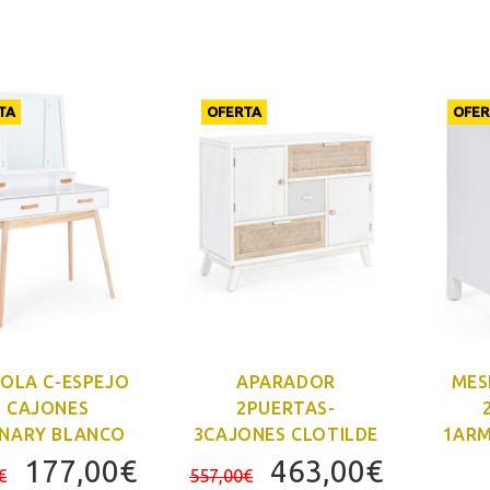
precio
precio
precio
precio
original
actual
original
actual
era:
es:
era:
es:
90,00€.
81,00€.
119,00€.
107,00€
TA
OFERTA
OFER
OLA C-ESPEJO
APARADOR
MES
2 CAJONES
2PUERTAS-
NARY BLANCO
3CAJONES CLOTILDE
1ARM
El
El
El
El
177,00
€
463,00
€
€
557,00
€