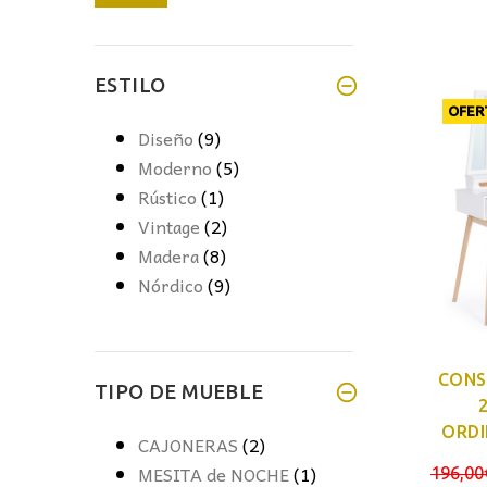
mínimo
máximo
ESTILO
OFER
Diseño
(9)
Moderno
(5)
Rústico
(1)
Vintage
(2)
Madera
(8)
Nórdico
(9)
CONS
TIPO DE MUEBLE
ORDI
CAJONERAS
(2)
MESITA de NOCHE
(1)
196,00