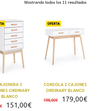
Mostrando todos los 11 resultados
TA
OFERTA
AJONERA 5
CONSOLA 2 CAJONES
NES ORDINARY
ORDINARY BLANCO
BLANCO
El
El
179,00
€
198,00
€
El
El
151,00
€
precio
precio
€