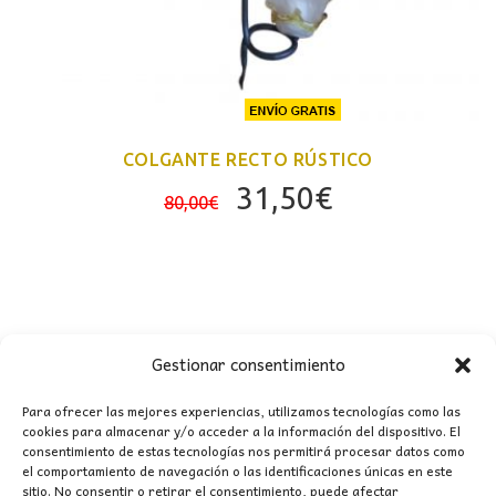
COLGANTE RECTO RÚSTICO
El
El
31,50
€
80,00
€
precio
precio
original
actual
era:
es:
80,00€.
31,50€.
Gestionar consentimiento
CONTACTO
Para ofrecer las mejores experiencias, utilizamos tecnologías como las
cookies para almacenar y/o acceder a la información del dispositivo. El
MI CUENTA
consentimiento de estas tecnologías nos permitirá procesar datos como
el comportamiento de navegación o las identificaciones únicas en este
sitio. No consentir o retirar el consentimiento, puede afectar