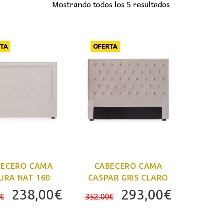
Mostrando todos los 5 resultados
TA
OFERTA
BECERO CAMA
CABECERO CAMA
URA NAT 160
CASPAR GRIS CLARO
El
El
El
El
238,00
€
293,00
€
€
352,00
€
precio
precio
precio
precio