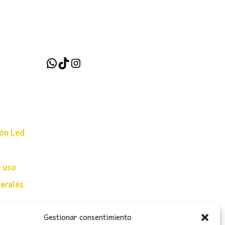
WhatsApp
TikTok
Instagram
ión Led
e uso
erales
Gestionar consentimiento