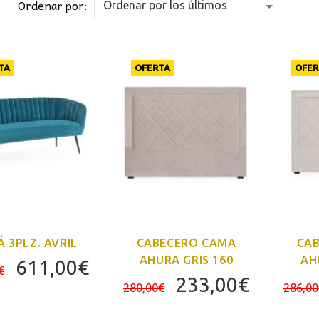
Ordenar por:
TA
OFERTA
OFER
Á 3PLZ. AVRIL
CABECERO CAMA
CA
AHURA GRIS 160
AH
El
El
611,00
€
€
El
El
233,00
€
precio
precio
280,00
€
286,00
precio
precio
original
actual