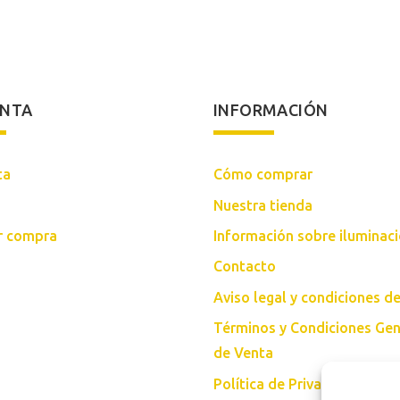
original
actual
era:
es:
352,00€.
293,00€.
ENTA
INFORMACIÓN
ta
Cómo comprar
Nuestra tienda
ar compra
Información sobre iluminac
Contacto
Aviso legal y condiciones d
Términos y Condiciones Gen
de Venta
Política de Privacidad