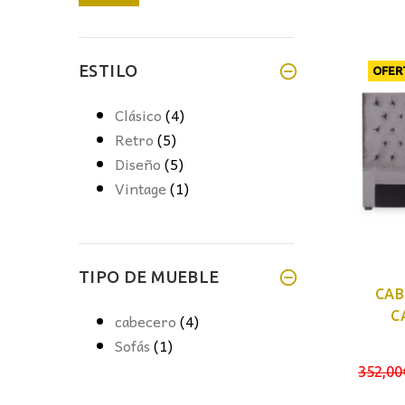
mínimo
máximo
ESTILO
OFER
Clásico
(4)
Retro
(5)
Diseño
(5)
Vintage
(1)
TIPO DE MUEBLE
CAB
C
cabecero
(4)
Sofás
(1)
352,00