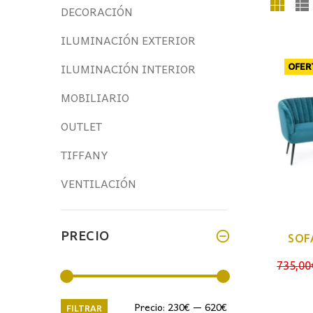
DECORACIÓN
ILUMINACIÓN EXTERIOR
ILUMINACIÓN INTERIOR
OFER
MOBILIARIO
OUTLET
TIFFANY
VENTILACIÓN
PRECIO
SOF
735,00
Precio
Precio
Precio:
230€
—
620€
FILTRAR