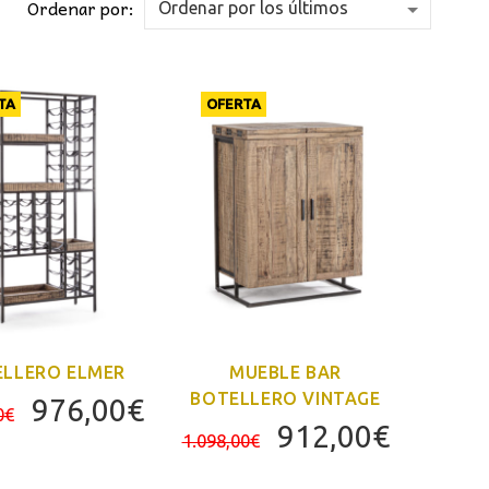
Ordenar por:
TA
OFERTA
LLERO ELMER
MUEBLE BAR
BOTELLERO VINTAGE
El
El
976,00
€
0
€
El
El
912,00
€
precio
precio
1.098,00
€
precio
precio
original
actual