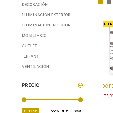
DECORACIÓN
ILUMINACIÓN EXTERIOR
ILUMINACIÓN INTERIOR
OFER
MOBILIARIO
OUTLET
TIFFANY
VENTILACIÓN
PRECIO
BOTE
1.175,0
Precio
Precio
Precio:
910€
—
980€
FILTRAR