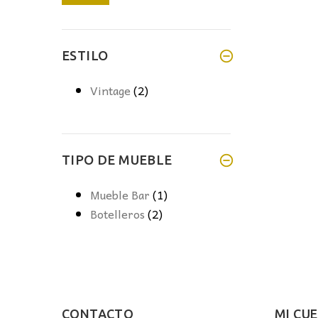
mínimo
máximo
ESTILO
Vintage
(2)
TIPO DE MUEBLE
Mueble Bar
(1)
Botelleros
(2)
CONTACTO
MI CU