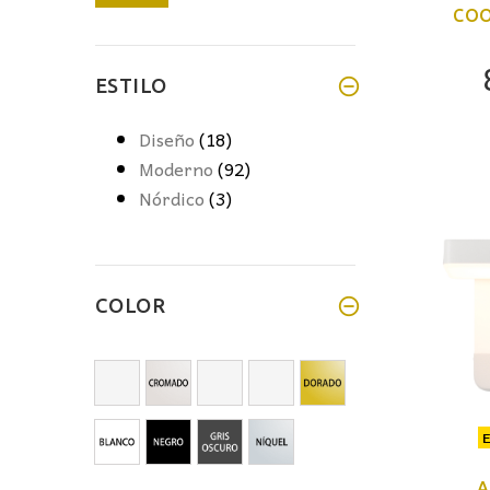
COO
mínimo
máximo
ESTILO
Diseño
(18)
Moderno
(92)
Nórdico
(3)
COLOR
A