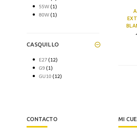
55W
(1)
A
80W
(1)
EXT
BLA
CASQUILLO
E27
(12)
G9
(1)
GU10
(12)
CONTACTO
MI CU