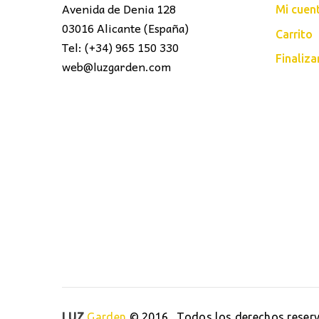
Avenida de Denia 128
Mi cuen
03016 Alicante (España)
Carrito
Tel: (+34) 965 150 330
Finaliz
web@luzgarden.com
LUZ
Garden
© 2016 . Todos los derechos reser