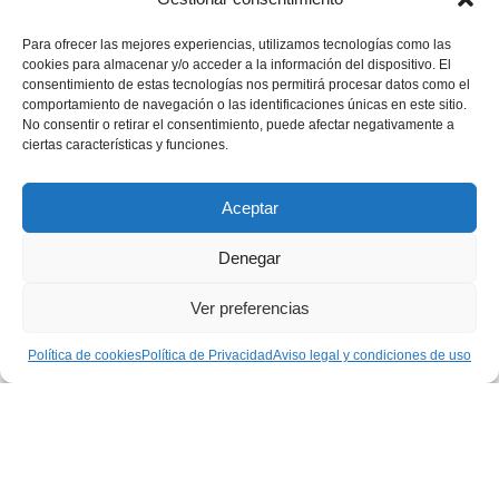
precio
precio
CONSULTAR EXISTENCIAS
original
actual
Para ofrecer las mejores experiencias, utilizamos tecnologías como las
cookies para almacenar y/o acceder a la información del dispositivo. El
era:
es:
consentimiento de estas tecnologías nos permitirá procesar datos como el
955,00€.
793,00€.
comportamiento de navegación o las identificaciones únicas en este sitio.
No consentir o retirar el consentimiento, puede afectar negativamente a
ciertas características y funciones.
Aceptar
CONTACTO
Denegar
MI CUENTA
Ver preferencias
INFORMACIÓN
Política de cookies
Política de Privacidad
Aviso legal y condiciones de uso
WhatsApp
TikTok
Instagram
LUZ
Garden
© 2016 . Todos los derechos reservados.