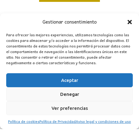
original
actual
era:
es:
319,00€.
207,00€.
Gestionar consentimiento
Para ofrecer las mejores experiencias, utilizamos tecnologías como las
cookies para almacenar y/o acceder a la información del dispositivo. El
consentimiento de estas tecnologías nos permitirá procesar datos como
CONTACTO
el comportamiento de navegación o las identificaciones únicas en este
sitio. No consentir o retirar el consentimiento, puede afectar
negativamente a ciertas características y funciones.
MI CUENTA
Aceptar
INFORMACIÓN
WhatsApp
TikTok
Instagram
Denegar
Ver preferencias
Política de cookies
Política de Privacidad
Aviso legal y condiciones de uso
LUZ
Garden
© 2016 . Todos los derechos reservados.