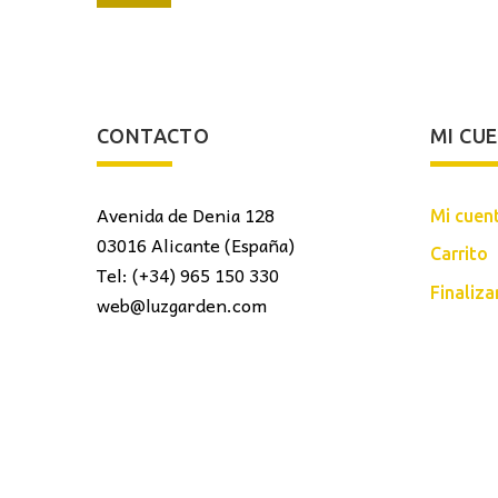
mínimo
máximo
CONTACTO
MI CU
Avenida de Denia 128
Mi cuen
03016 Alicante (España)
Carrito
Tel: (+34) 965 150 330
Finaliz
web@luzgarden.com