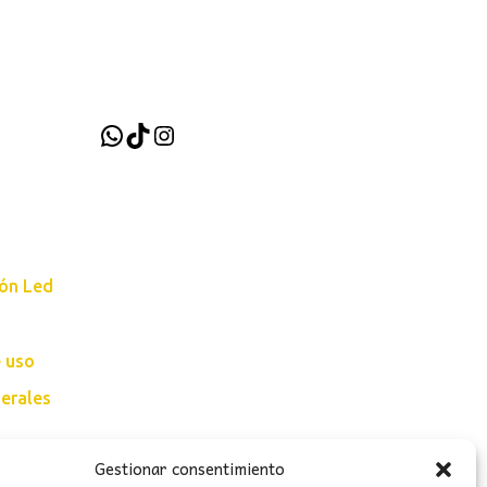
WhatsApp
TikTok
Instagram
ión Led
e uso
erales
Gestionar consentimiento