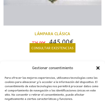
LÁMPARA CLÁSICA
El
El
445,00
€
726,00
€
precio
precio
CONSULTAR EXISTENCIAS
original
actual
era:
es:
726,00€.
445,00€.
Gestionar consentimiento
Para ofrecer las mejores experiencias, utilizamos tecnologías como las
cookies para almacenar y/o acceder a la información del dispositivo. El
consentimiento de estas tecnologías nos permitirá procesar datos como
CONTACTO
el comportamiento de navegación o las identificaciones únicas en este
sitio. No consentir o retirar el consentimiento, puede afectar
negativamente a ciertas características y funciones.
MI CUENTA