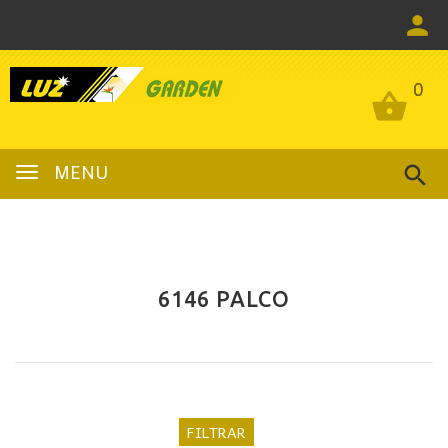
0
0
MENU
6146 PALCO
FILTRAR