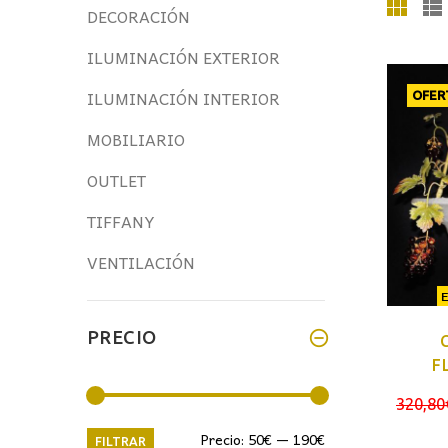
DECORACIÓN
ILUMINACIÓN EXTERIOR
ILUMINACIÓN INTERIOR
OFER
MOBILIARIO
OUTLET
TIFFANY
VENTILACIÓN
PRECIO
F
320,80
Precio
Precio
Precio:
50€
—
190€
FILTRAR