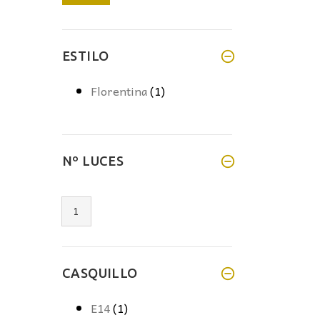
mínimo
máximo
ESTILO
Florentina
(1)
Nº LUCES
1
CASQUILLO
E14
(1)