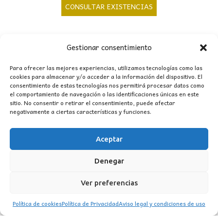
precio
precio
CONSULTAR EXISTENCIAS
original
actual
era:
es:
168,00€.
156,00€.
Gestionar consentimiento
Para ofrecer las mejores experiencias, utilizamos tecnologías como las
cookies para almacenar y/o acceder a la información del dispositivo. El
consentimiento de estas tecnologías nos permitirá procesar datos como
CONTACTO
el comportamiento de navegación o las identificaciones únicas en este
sitio. No consentir o retirar el consentimiento, puede afectar
negativamente a ciertas características y funciones.
MI CUENTA
Aceptar
INFORMACIÓN
WhatsApp
TikTok
Instagram
Denegar
Ver preferencias
Política de cookies
Política de Privacidad
Aviso legal y condiciones de uso
LUZ
Garden
© 2016 . Todos los derechos reservados.