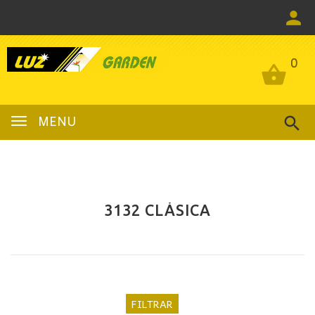
0
0
MENU
3132 CLÁSICA
FILTRAR