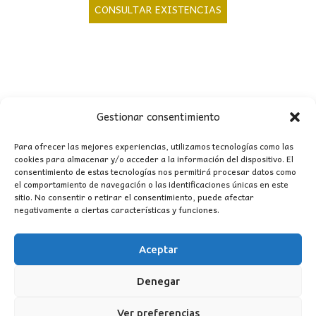
precio
precio
CONSULTAR EXISTENCIAS
original
actual
era:
es:
161,00€.
107,00€.
Gestionar consentimiento
CONTACTO
Para ofrecer las mejores experiencias, utilizamos tecnologías como las
cookies para almacenar y/o acceder a la información del dispositivo. El
MI CUENTA
consentimiento de estas tecnologías nos permitirá procesar datos como
el comportamiento de navegación o las identificaciones únicas en este
sitio. No consentir o retirar el consentimiento, puede afectar
INFORMACIÓN
negativamente a ciertas características y funciones.
WhatsApp
TikTok
Instagram
Aceptar
Denegar
LUZ
Garden
© 2016 . Todos los derechos reservados.
Ver preferencias