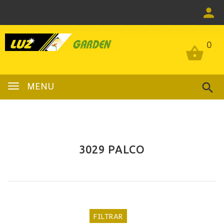
0
0
MENU
3029 PALCO
FILTRAR