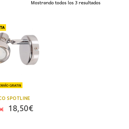
Mostrando todos los 3 resultados
TA
CO SPOTLINE
El
El
18,50
€
0
€
precio
precio
original
actual