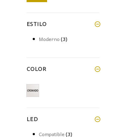
mínimo
máximo
ESTILO
Moderno
(3)
COLOR
LED
Compatible
(3)