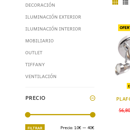
DECORACIÓN
ILUMINACIÓN EXTERIOR
ILUMINACIÓN INTERIOR
OFER
MOBILIARIO
OUTLET
TIFFANY
VENTILACIÓN
PRECIO
PLAF
56,8
Precio
Precio
Precio:
10€
—
40€
FILTRAR