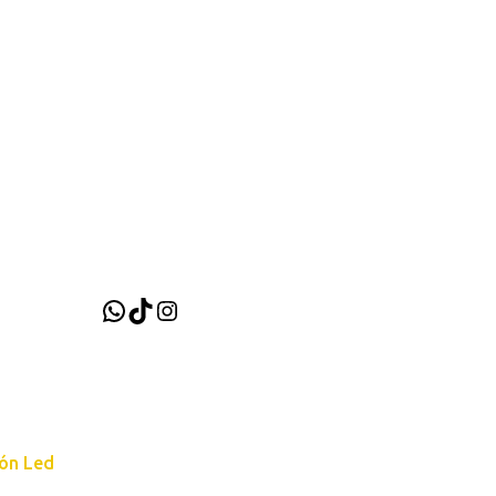
WhatsApp
TikTok
Instagram
ión Led