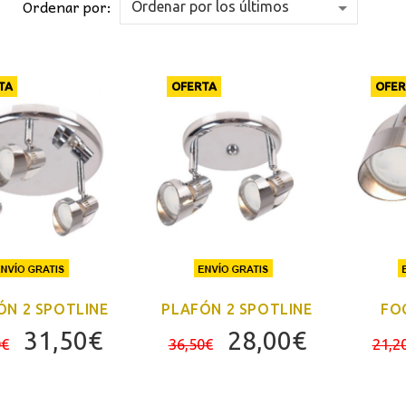
Ordenar por:
TA
OFERTA
OFER
ÓN 2 SPOTLINE
PLAFÓN 2 SPOTLINE
FO
El
El
El
El
31,50
€
28,00
€
0
€
36,50
€
21,2
precio
precio
precio
precio
original
actual
original
actual