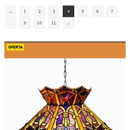
←
1
2
3
4
5
6
7
…
9
10
11
→
OFERTA