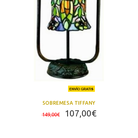
SOBREMESA TIFFANY
El
El
107,00
€
149,00
€
precio
precio
original
actual