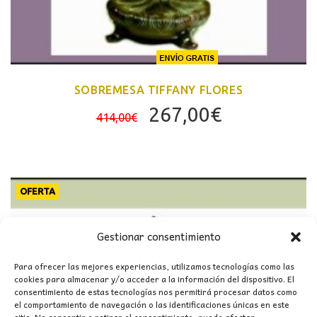
SOBREMESA TIFFANY FLORES
El
El
267,00
€
414,00
€
precio
precio
original
actual
era:
es:
414,00€.
267,00€.
OFERTA
Gestionar consentimiento
Para ofrecer las mejores experiencias, utilizamos tecnologías como las
cookies para almacenar y/o acceder a la información del dispositivo. El
consentimiento de estas tecnologías nos permitirá procesar datos como
el comportamiento de navegación o las identificaciones únicas en este