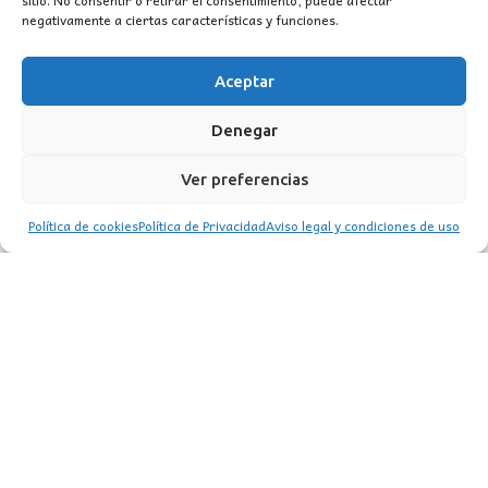
sitio. No consentir o retirar el consentimiento, puede afectar
negativamente a ciertas características y funciones.
Aceptar
Denegar
Ver preferencias
Política de cookies
Política de Privacidad
Aviso legal y condiciones de uso
COLGANTE TIFFANY PIRAMIDAL
El
El
251,00
€
457,50
€
precio
precio
original
actual