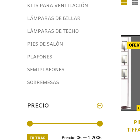
KITS PARA VENTILACIÓN
LÁMPARAS DE BILLAR
LÁMPARAS DE TECHO
PIES DE SALÓN
OFER
PLAFONES
SEMIPLAFONES
SOBREMESAS
PRECIO
PI
TIFF
Precio
Precio
Precio:
0€
—
1.200€
FILTRAR