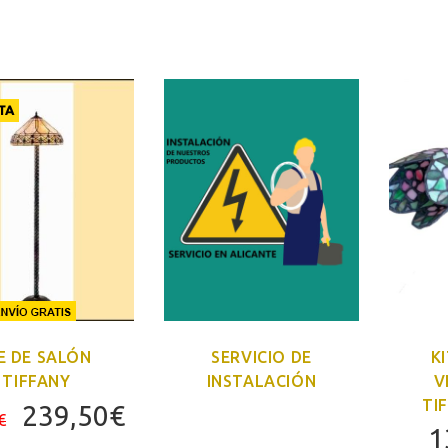
precio
precio
original
actual
era:
es:
455,63€.
225,00€
TA
SERVICIO DE
K
E DE SALÓN
INSTALACIÓN
V
TIFFANY
TI
El
El
239,50
€
€
1
precio
precio