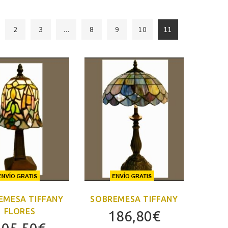
2
3
…
8
9
10
11
EMESA TIFFANY
SOBREMESA TIFFANY
FLORES
186,80
€