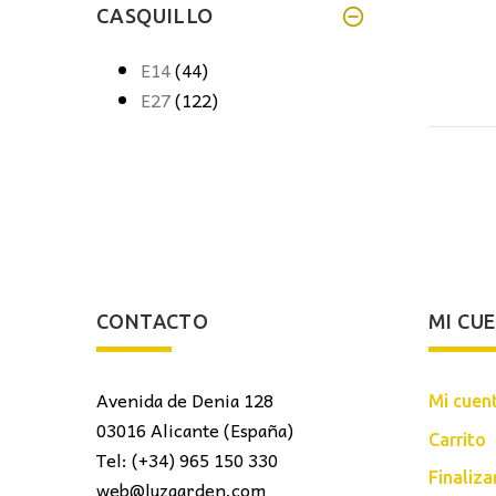
CASQUILLO
E14
(44)
E27
(122)
CONTACTO
MI CU
Avenida de Denia 128
Mi cuen
03016 Alicante (España)
Carrito
Tel: (+34) 965 150 330
Finaliz
web@luzgarden.com