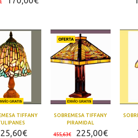
170,00
€
€
precio
precio
original
actual
era:
es:
272,00€.
170,00€.
OFERTA
EMESA TIFFANY
SOBREMESA TIFFANY
SOBR
TULIPANES
PIRAMIDAL
El
El
25,60
€
225,00
€
455,63
€