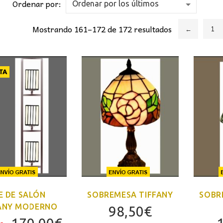
Ordenar por:
Mostrando 161–172 de 172 resultados
←
1
TA
E DE SALÓN
SOBREMESA TIFFANY
SOBR
ANY MODERNO
98,50
€
El
El