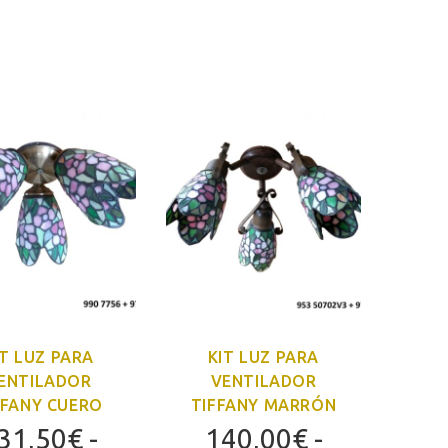
.
IT LUZ PARA
KIT LUZ PARA
ENTILADOR
VENTILADOR
FFANY CUERO
TIFFANY MARRÓN
31,50
€
-
140,00
€
-