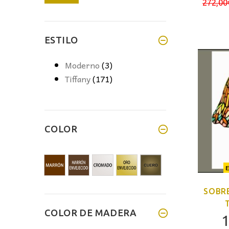
272,00
mínimo
máximo
ESTILO
Moderno
(3)
Tiffany
(171)
COLOR
SOBR
COLOR DE MADERA
1