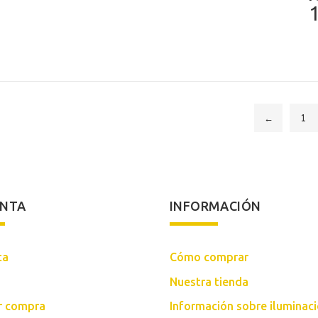
original
actual
era:
es:
267,50€.
239,50€.
←
1
ENTA
INFORMACIÓN
ta
Cómo comprar
Nuestra tienda
ar compra
Información sobre iluminac