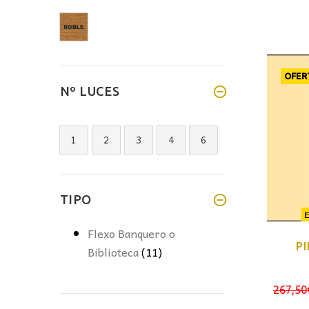
OFER
Nº LUCES
1
2
3
4
6
TIPO
Flexo Banquero o
PI
Biblioteca
(11)
267,50