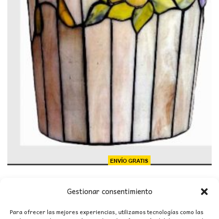
PAPELERA TIFFANY
Gestionar consentimiento
El
El
57,50
€
99,37
€
precio
precio
Para ofrecer las mejores experiencias, utilizamos tecnologías como las