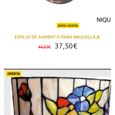
ESPEJO DE AUMENTO PARA MAQUILLAJE
El
El
37,50
€
44,65
€
precio
precio
original
actual
era:
es:
44,65€.
37,50€.
OFERTA