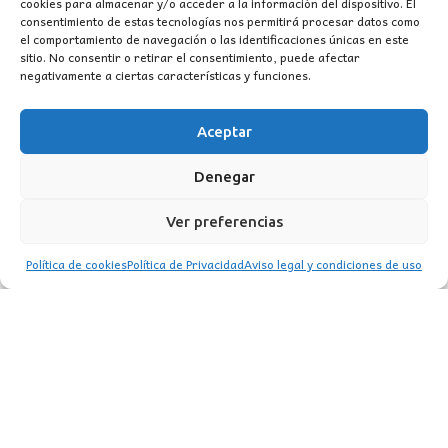
cookies para almacenar y/o acceder a la información del dispositivo. El
original
actual
consentimiento de estas tecnologías nos permitirá procesar datos como
era:
es:
el comportamiento de navegación o las identificaciones únicas en este
sitio. No consentir o retirar el consentimiento, puede afectar
99,37€.
57,50€.
negativamente a ciertas características y funciones.
Aceptar
CONTACTO
Denegar
MI CUENTA
Ver preferencias
INFORMACIÓN
Política de cookies
Política de Privacidad
Aviso legal y condiciones de uso
WhatsApp
TikTok
Instagram
LUZ
Garden
© 2016 . Todos los derechos reservados.
BACK TO TOP