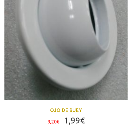
OJO DE BUEY
El
El
1,99
€
9,20
€
precio
precio