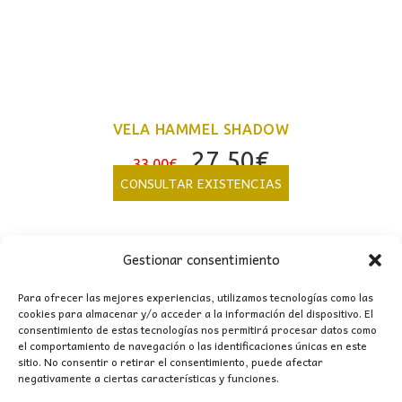
VELA HAMMEL SHADOW
El
El
27,50
€
33,00
€
precio
precio
CONSULTAR EXISTENCIAS
original
actual
era:
es:
33,00€.
27,50€.
Gestionar consentimiento
Para ofrecer las mejores experiencias, utilizamos tecnologías como las
cookies para almacenar y/o acceder a la información del dispositivo. El
consentimiento de estas tecnologías nos permitirá procesar datos como
CONTACTO
el comportamiento de navegación o las identificaciones únicas en este
sitio. No consentir o retirar el consentimiento, puede afectar
negativamente a ciertas características y funciones.
MI CUENTA