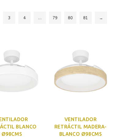
3
4
…
79
80
81
→
ENTILADOR
VENTILADOR
ÁCTIL BLANCO
RETRÁCTIL MADERA-
Ø98CMS
BLANCO Ø98CMS