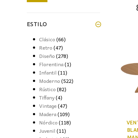
mínimo
máximo
ESTILO
Clásico
(66)
Retro
(47)
Diseño
(278)
Florentina
(1)
Infantil
(11)
Moderno
(522)
Rústico
(82)
Tiffany
(4)
Vintage
(47)
Madera
(109)
Nórdico
(118)
VEN
Juvenil
(11)
BLA
MAN