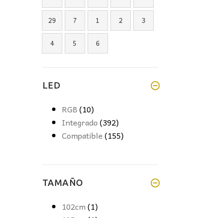
29
7
1
2
3
4
5
6
LED
RGB
(10)
Integrado
(392)
Compatible
(155)
TAMAÑO
102cm
(1)