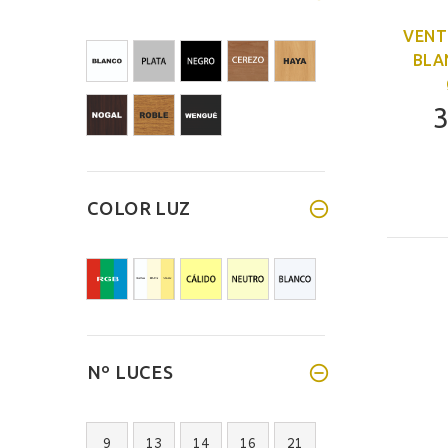
VENT
BLA
3
COLOR LUZ
Nº LUCES
9
13
14
16
21