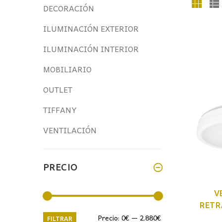
DECORACIÓN
ILUMINACIÓN EXTERIOR
ILUMINACIÓN INTERIOR
MOBILIARIO
OUTLET
TIFFANY
VENTILACIÓN
PRECIO
V
RETR
Precio
Precio
Precio:
0€
—
2.880€
FILTRAR