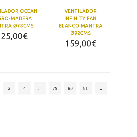
ILADOR OCEAN
VENTILADOR
GRO-MADERA
INFINITY FAN
TRA Ø78CMS
BLANCO MANTRA
Ø92CMS
225,00
€
159,00
€
3
4
…
79
80
81
→