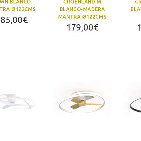
WN BLANCO
GROENLAND M
G
TRA Ø122CMS
BLANCO-MADERA
BLA
MANTRA Ø122CMS
85,00
€
179,00
€