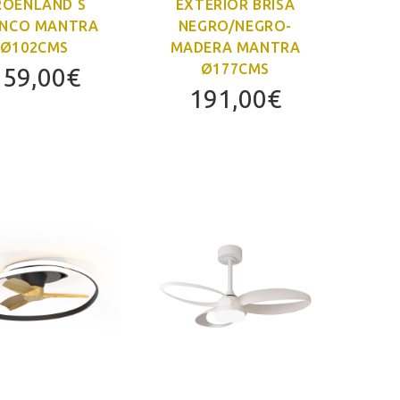
ROENLAND S
EXTERIOR BRISA
NCO MANTRA
NEGRO/NEGRO-
Ø102CMS
MADERA MANTRA
Ø177CMS
159,00
€
191,00
€